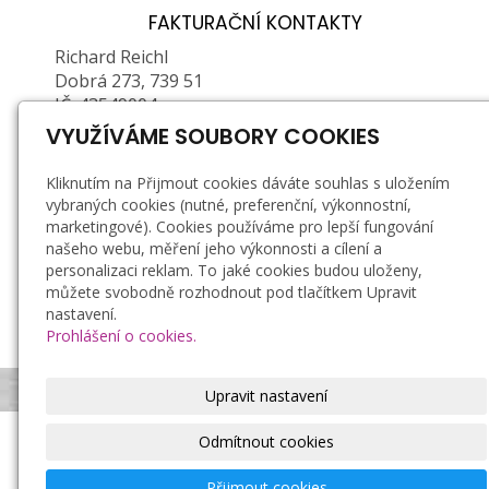
FAKTURAČNÍ KONTAKTY
Richard Reichl
Dobrá 273, 739 51
IČ: 43549004
DIČ: CZ6603261907 (plátce DPH)
VYUŽÍVÁME SOUBORY COOKIES
Zapsán u Obecního ŽÚ MÚ ve Frýdku-Místku, č.
Kliknutím na Přijmout cookies dáváte souhlas s uložením
j.: 01/2/21878P/36623/5, e. č.: 380202-71376-00
vybraných cookies (nutné, preferenční, výkonnostní,
marketingové). Cookies používáme pro lepší fungování
Doprava a platba
našeho webu, měření jeho výkonnosti a cílení a
personalizaci reklam. To jaké cookies budou uloženy,
Záruka a reklamace
můžete svobodně rozhodnout pod tlačítkem Upravit
Obchodní podmínky
nastavení.
Zásady zpracování osobních údajů
Prohlášení o cookies.
Bezpečnostní podmínky používání svíček
Upravit nastavení
Odmítnout cookies
Richard Reichl, ruční výroba svíček
© 2021
|
Tvorba
Compel s.r.o.
© 2021
Mapa webu
Přijmout cookies