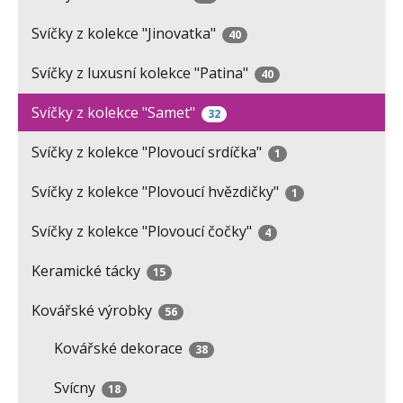
Svíčky z kolekce "Jinovatka"
40
Svíčky z luxusní kolekce "Patina"
40
Svíčky z kolekce "Samet"
32
Svíčky z kolekce "Plovoucí srdíčka"
1
Svíčky z kolekce "Plovoucí hvězdičky"
1
Svíčky z kolekce "Plovoucí čočky"
4
Keramické tácky
15
Kovářské výrobky
56
Kovářské dekorace
38
Svícny
18