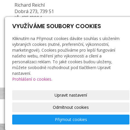
Richard Reichl
Dobrá 273, 739 51
IČ: 43549004
DIČ: CZ6603261907 (plátce DPH)
VYUŽÍVÁME SOUBORY COOKIES
Zapsán u Obecního ŽÚ MÚ ve Frýdku-Místku, č.
Kliknutím na Přijmout cookies dáváte souhlas s uložením
j.: 01/2/21878P/36623/5, e. č.: 380202-71376-00
vybraných cookies (nutné, preferenční, výkonnostní,
marketingové). Cookies používáme pro lepší fungování
Doprava a platba
našeho webu, měření jeho výkonnosti a cílení a
personalizaci reklam. To jaké cookies budou uloženy,
Záruka a reklamace
můžete svobodně rozhodnout pod tlačítkem Upravit
Obchodní podmínky
nastavení.
Zásady zpracování osobních údajů
Prohlášení o cookies.
Bezpečnostní podmínky používání svíček
Upravit nastavení
Odmítnout cookies
Richard Reichl, ruční výroba svíček
© 2021
|
Tvorba
Compel s.r.o.
© 2021
Mapa webu
Přijmout cookies