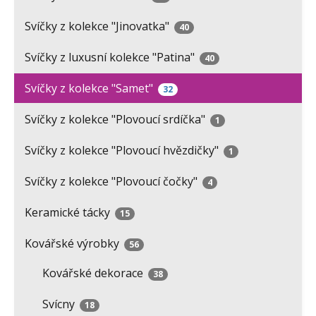
Svíčky z kolekce "Jinovatka"
40
Svíčky z luxusní kolekce "Patina"
40
Svíčky z kolekce "Samet"
32
Svíčky z kolekce "Plovoucí srdíčka"
1
Svíčky z kolekce "Plovoucí hvězdičky"
1
Svíčky z kolekce "Plovoucí čočky"
4
Keramické tácky
15
Kovářské výrobky
56
Kovářské dekorace
38
Svícny
18