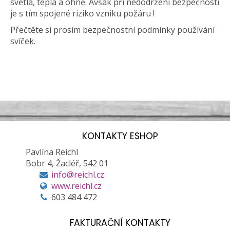
světla, tepla a ohně. Avšak při nedodržení bezpečnosti
je s tím spojené riziko vzniku požáru !
Přečtěte si prosím bezpečnostní podmínky používání
svíček.
KONTAKTY ESHOP
Pavlína Reichl
Bobr 4, Žacléř, 542 01
info@reichl.cz
www.reichl.cz
603 484 472
FAKTURAČNÍ KONTAKTY