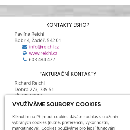
KONTAKTY ESHOP
Pavlína Reichl
Bobr 4, Žacléř, 542 01
info@reichl.cz
www.reichl.cz
603 484 472
FAKTURAČNÍ KONTAKTY
Richard Reichl
Dobrá 273, 739 51
IČ: 43549004
DIČ: CZ6603261907 (plátce DPH)
VYUŽÍVÁME SOUBORY COOKIES
Zapsán u Obecního ŽÚ MÚ ve Frýdku-Místku, č.
Kliknutím na Přijmout cookies dáváte souhlas s uložením
j.: 01/2/21878P/36623/5, e. č.: 380202-71376-00
vybraných cookies (nutné, preferenční, výkonnostní,
marketingové). Cookies používáme pro lepší fungování