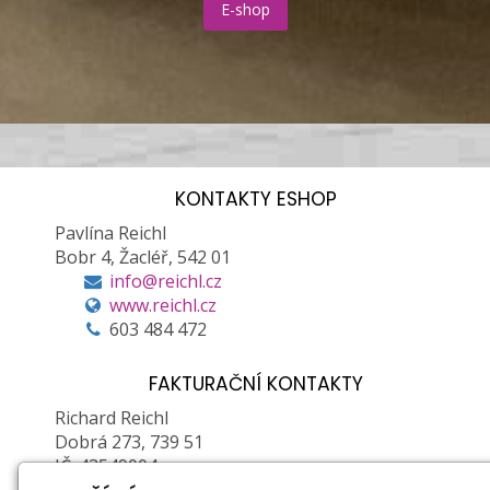
E-shop
KONTAKTY ESHOP
Pavlína Reichl
Bobr 4, Žacléř, 542 01
info@reichl.cz
www.reichl.cz
603 484 472
FAKTURAČNÍ KONTAKTY
Richard Reichl
Dobrá 273, 739 51
IČ: 43549004