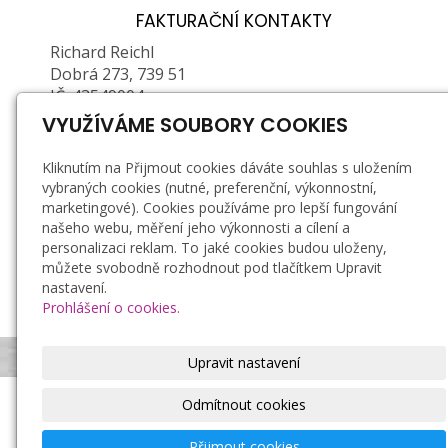
FAKTURAČNÍ KONTAKTY
Richard Reichl
Dobrá 273, 739 51
IČ: 43549004
DIČ: CZ6603261907 (plátce DPH)
VYUŽÍVÁME SOUBORY COOKIES
Zapsán u Obecního ŽÚ MÚ ve Frýdku-Místku, č.
Kliknutím na Přijmout cookies dáváte souhlas s uložením
j.: 01/2/21878P/36623/5, e. č.: 380202-71376-00
vybraných cookies (nutné, preferenční, výkonnostní,
marketingové). Cookies používáme pro lepší fungování
Doprava a platba
našeho webu, měření jeho výkonnosti a cílení a
personalizaci reklam. To jaké cookies budou uloženy,
Záruka a reklamace
můžete svobodně rozhodnout pod tlačítkem Upravit
Obchodní podmínky
nastavení.
Zásady zpracování osobních údajů
Prohlášení o cookies.
Bezpečnostní podmínky používání svíček
Upravit nastavení
Odmítnout cookies
Richard Reichl, ruční výroba svíček
© 2021
|
Tvorba
Compel s.r.o.
© 2021
Mapa webu
Přijmout cookies