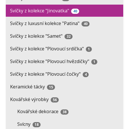
Svíčky z kolekce "Jinovatka"
40
Svíčky z luxusní kolekce "Patina"
40
Svíčky z kolekce "Samet"
32
Svíčky z kolekce "Plovoucí srdíčka"
1
Svíčky z kolekce "Plovoucí hvězdičky"
1
Svíčky z kolekce "Plovoucí čočky"
4
Keramické tácky
15
Kovářské výrobky
56
Kovářské dekorace
38
Svícny
18