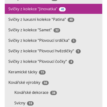
Svíčky z kolekce "Jinovatka"
40
Svíčky z luxusní kolekce "Patina"
40
Svíčky z kolekce "Samet"
32
Svíčky z kolekce "Plovoucí srdíčka"
1
Svíčky z kolekce "Plovoucí hvězdičky"
1
Svíčky z kolekce "Plovoucí čočky"
4
Keramické tácky
15
Kovářské výrobky
56
Kovářské dekorace
38
Svícny
18