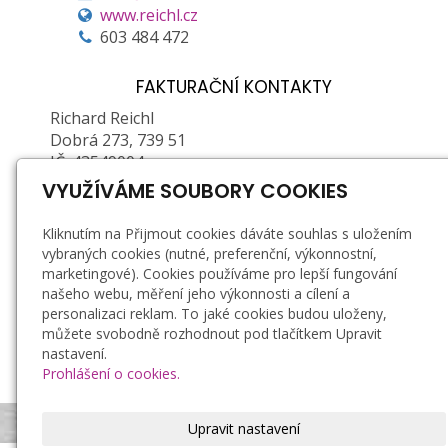
www.reichl.cz
603 484 472
FAKTURAČNÍ KONTAKTY
Richard Reichl
Dobrá 273, 739 51
IČ: 43549004
DIČ: CZ6603261907 (plátce DPH)
VYUŽÍVÁME SOUBORY COOKIES
Zapsán u Obecního ŽÚ MÚ ve Frýdku-Místku, č.
Kliknutím na Přijmout cookies dáváte souhlas s uložením
j.: 01/2/21878P/36623/5, e. č.: 380202-71376-00
vybraných cookies (nutné, preferenční, výkonnostní,
marketingové). Cookies používáme pro lepší fungování
Doprava a platba
našeho webu, měření jeho výkonnosti a cílení a
personalizaci reklam. To jaké cookies budou uloženy,
Záruka a reklamace
můžete svobodně rozhodnout pod tlačítkem Upravit
Obchodní podmínky
nastavení.
Zásady zpracování osobních údajů
Prohlášení o cookies.
Bezpečnostní podmínky používání svíček
Upravit nastavení