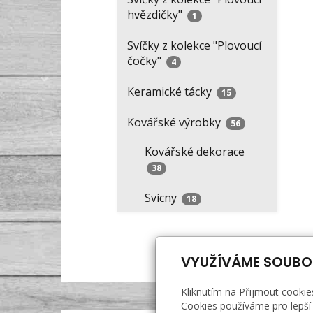
hvězdičky"
1
Svíčky z kolekce "Plovoucí
čočky"
4
Keramické tácky
15
Kovářské výrobky
56
Kovářské dekorace
38
Svícny
18
VYUŽÍVÁME SOUBO
Kliknutím na Přijmout cookie
Cookies používáme pro lepší 