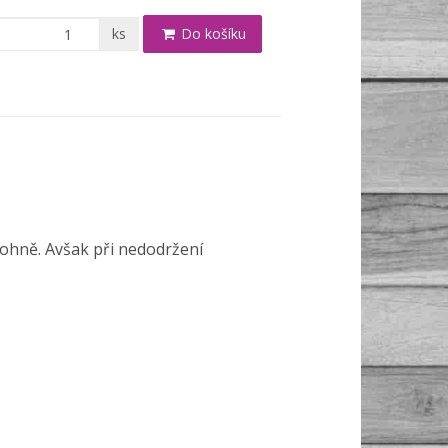
ks
Do košíku
a ohně. Avšak při nedodržení