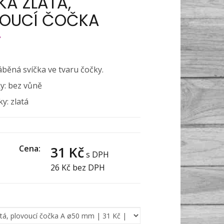
KA ZLATÁ,
VOUCÍ ČOČKA
běná svíčka ve tvaru čočky.
y: bez vůně
y: zlatá
Cena:
31 Kč
s DPH
26 Kč
bez DPH