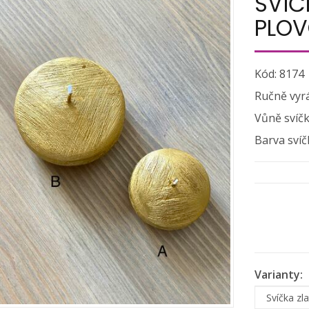
SVÍČ
PLO
Kód: 8174
Ručně vyrá
Vůně svíčk
Barva svíčk
Varianty: