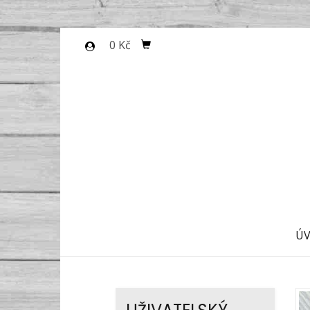
0 Kč
Ú