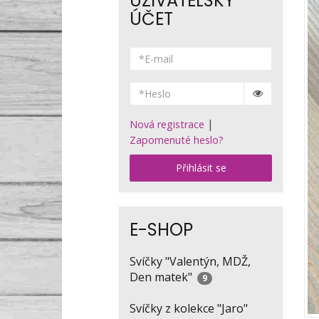
UŽIVATELSKÝ
ÚČET
|
Nová registrace
Zapomenuté heslo?
Přihlásit se
E-SHOP
Svíčky "Valentýn, MDŽ,
Den matek"
9
Svíčky z kolekce "Jaro"