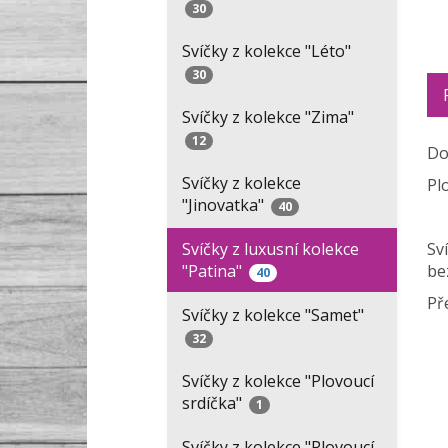
30
Svíčky z kolekce "Léto"
30
Svíčky z kolekce "Zima"
12
Do
Svíčky z kolekce
Pl
"Jinovatka"
40
Svíčky z luxusní kolekce
Sv
"Patina"
be
40
Př
Svíčky z kolekce "Samet"
32
Svíčky z kolekce "Plovoucí
srdíčka"
1
Svíčky z kolekce "Plovoucí