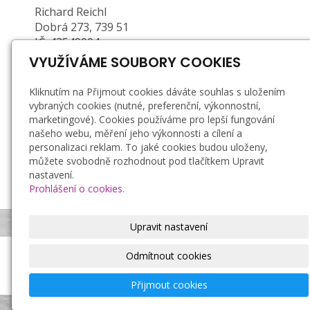
Richard Reichl
Dobrá 273, 739 51
IČ: 43549004
DIČ: CZ6603261907 (plátce DPH)
VYUŽÍVÁME SOUBORY COOKIES
Zapsán u Obecního ŽÚ MÚ ve Frýdku-Místku, č.
Kliknutím na Přijmout cookies dáváte souhlas s uložením
j.: 01/2/21878P/36623/5, e. č.: 380202-71376-00
vybraných cookies (nutné, preferenční, výkonnostní,
marketingové). Cookies používáme pro lepší fungování
Doprava a platba
našeho webu, měření jeho výkonnosti a cílení a
personalizaci reklam. To jaké cookies budou uloženy,
Záruka a reklamace
můžete svobodně rozhodnout pod tlačítkem Upravit
Obchodní podmínky
nastavení.
Zásady zpracování osobních údajů
Prohlášení o cookies.
Bezpečnostní podmínky používání svíček
Upravit nastavení
Odmítnout cookies
Richard Reichl, ruční výroba svíček
© 2021
|
Tvorba
Compel s.r.o.
© 2021
Mapa webu
Přijmout cookies