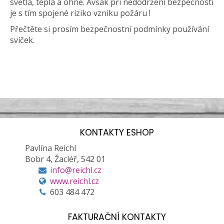
světla, tepla a ohně. Avšak při nedodržení bezpečnosti
je s tím spojené riziko vzniku požáru !
Přečtěte si prosím bezpečnostní podmínky používání
svíček.
KONTAKTY ESHOP
Pavlína Reichl
Bobr 4, Žacléř, 542 01
info@reichl.cz
www.reichl.cz
603 484 472
FAKTURAČNÍ KONTAKTY