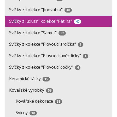
Svíčky z kolekce "Jinovatka"
40
Svíčky z luxusní kolekce "Patina"
40
Svíčky z kolekce "Samet"
32
Svíčky z kolekce "Plovoucí srdíčka"
1
Svíčky z kolekce "Plovoucí hvězdičky"
1
Svíčky z kolekce "Plovoucí čočky"
4
Keramické tácky
15
Kovářské výrobky
56
Kovářské dekorace
38
Svícny
18