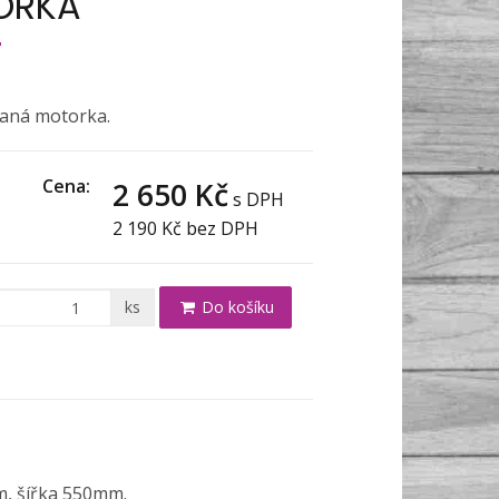
ORKA
aná motorka.
Cena:
2 650 Kč
s DPH
2 190 Kč
bez DPH
ks
Do košíku
, šířka 550mm.