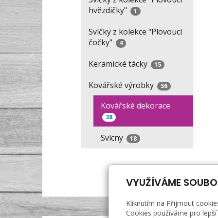
hvězdičky"
1
Svíčky z kolekce "Plovoucí
čočky"
4
Keramické tácky
15
Kovářské výrobky
56
Kovářské dekorace
38
Svícny
18
VYUŽÍVÁME SOUBO
Kliknutím na Přijmout cookie
Cookies používáme pro lepší 