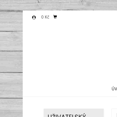
0 Kč
Ú