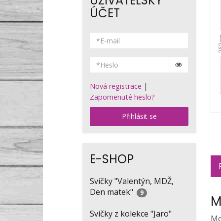
UŽIVATELSKÝ
ÚČET
|
Nová registrace
Zapomenuté heslo?
Přihlásit se
E-SHOP
Svíčky "Valentýn, MDŽ,
Den matek"
9
M
Svíčky z kolekce "Jaro"
Mo