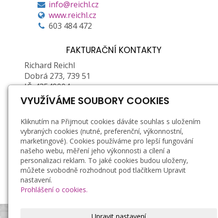
info@reichl.cz
www.reichl.cz
603 484 472
FAKTURAČNÍ KONTAKTY
Richard Reichl
Dobrá 273, 739 51
IČ: 43549004
DIČ: CZ6603261907 (plátce DPH)
VYUŽÍVÁME SOUBORY COOKIES
Zapsán u Obecního ŽÚ MÚ ve Frýdku-Místku, č.
Kliknutím na Přijmout cookies dáváte souhlas s uložením
j.: 01/2/21878P/36623/5, e. č.: 380202-71376-00
vybraných cookies (nutné, preferenční, výkonnostní,
marketingové). Cookies používáme pro lepší fungování
Doprava a platba
našeho webu, měření jeho výkonnosti a cílení a
personalizaci reklam. To jaké cookies budou uloženy,
Záruka a reklamace
můžete svobodně rozhodnout pod tlačítkem Upravit
Obchodní podmínky
nastavení.
Zásady zpracování osobních údajů
Prohlášení o cookies.
Bezpečnostní podmínky používání svíček
Upravit nastavení