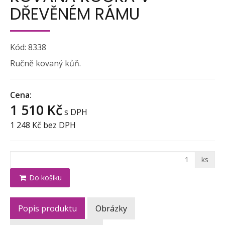
DŘEVĚNÉM RÁMU
Kód: 8338
Ručně kovaný kůň.
Cena:
1 510 Kč
s DPH
1 248 Kč
bez DPH
ks
Do košíku
Popis produktu
Obrázky