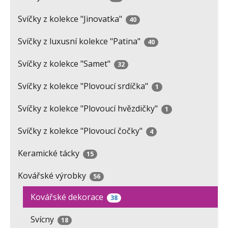
Svíčky z kolekce "Jinovatka"
40
Svíčky z luxusní kolekce "Patina"
40
Svíčky z kolekce "Samet"
32
Svíčky z kolekce "Plovoucí srdíčka"
1
Svíčky z kolekce "Plovoucí hvězdičky"
1
Svíčky z kolekce "Plovoucí čočky"
4
Keramické tácky
15
Kovářské výrobky
56
Kovářské dekorace
38
Svícny
18