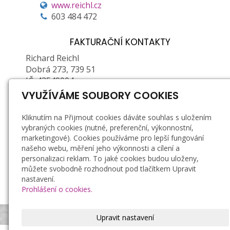
www.reichl.cz
603 484 472
FAKTURAČNÍ KONTAKTY
Richard Reichl
Dobrá 273, 739 51
IČ: 43549004
DIČ: CZ6603261907 (plátce DPH)
VYUŽÍVÁME SOUBORY COOKIES
Zapsán u Obecního ŽÚ MÚ ve Frýdku-Místku, č.
Kliknutím na Přijmout cookies dáváte souhlas s uložením
j.: 01/2/21878P/36623/5, e. č.: 380202-71376-00
vybraných cookies (nutné, preferenční, výkonnostní,
marketingové). Cookies používáme pro lepší fungování
Doprava a platba
našeho webu, měření jeho výkonnosti a cílení a
personalizaci reklam. To jaké cookies budou uloženy,
Záruka a reklamace
můžete svobodně rozhodnout pod tlačítkem Upravit
Obchodní podmínky
nastavení.
Zásady zpracování osobních údajů
Prohlášení o cookies.
Bezpečnostní podmínky používání svíček
Upravit nastavení