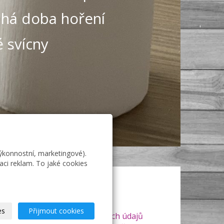
ouhá doba hoření
 svícny
výkonnostní, marketingové).
aci reklam. To jaké cookies
Doprava a platba
Záruka a reklamace
Obchodní podmínky
es
Přijmout cookies
Zásady zpracování osobních údajů