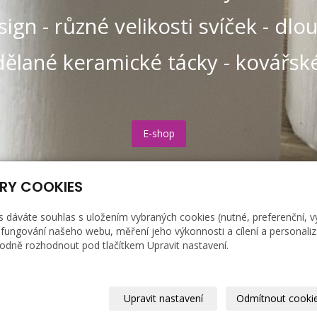
ign - různé velikosti svíček - dl
dělané keramické tácky - kovářské
E-shop
RY COOKIES
s dáváte souhlas s uložením vybraných cookies (nutné, preferenční, 
fungování našeho webu, měření jeho výkonnosti a cílení a personaliz
dně rozhodnout pod tlačítkem Upravit nastavení.
FAKTURAČNÍ KONTAKTY
Richard Reichl
Dobrá 273, 739 51
Upravit nastavení
Odmítnout cooki
IČ: 43549004