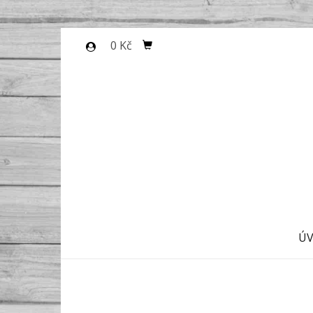
0 Kč
Ú