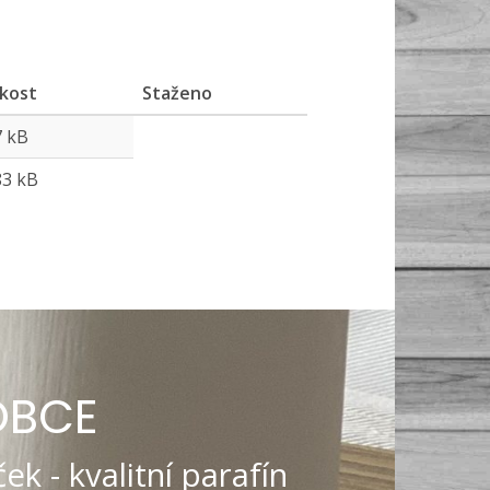
ikost
Staženo
7 kB
83 kB
OBCE
ek - kvalitní parafín