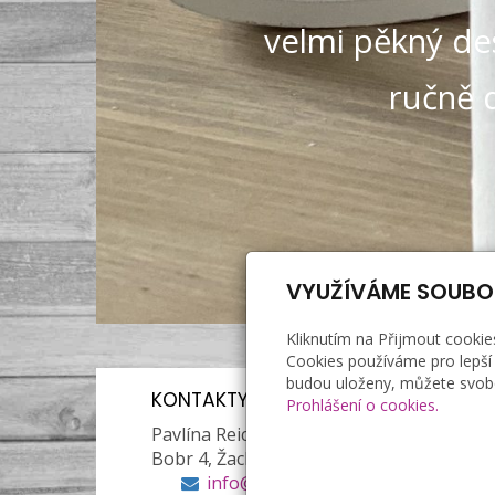
velmi pěkný des
ručně 
VYUŽÍVÁME SOUBO
Kliknutím na Přijmout cookie
Cookies používáme pro lepší 
budou uloženy, můžete svobo
KONTAKTY ESHOP
Prohlášení o cookies.
Pavlína Reichl
Bobr 4, Žacléř, 542 01
info@reichl.cz