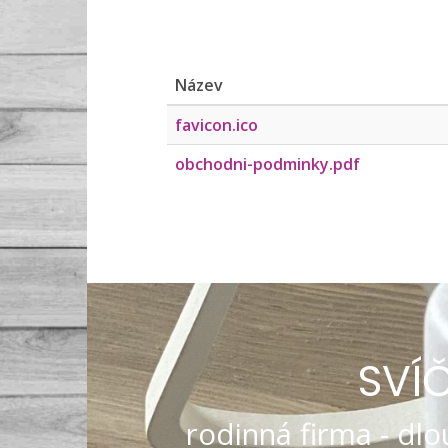
Název
favicon.ico
obchodni-podminky.pdf
SVÍ
rodinná firma - dlou