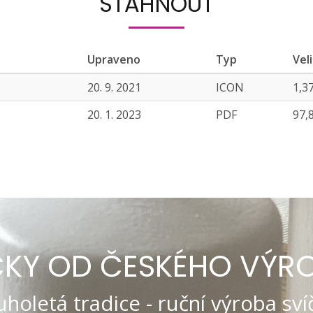
STÁHNOUT
Upraveno
Typ
Vel
20. 9. 2021
ICON
1,3
20. 1. 2023
PDF
97,
ČKY OD ČESKÉHO VÝR
holetá tradice - ruční výroba svíč