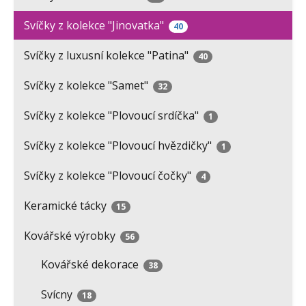
Svíčky z kolekce "Jinovatka"
40
Svíčky z luxusní kolekce "Patina"
40
Svíčky z kolekce "Samet"
32
Svíčky z kolekce "Plovoucí srdíčka"
1
Svíčky z kolekce "Plovoucí hvězdičky"
1
Svíčky z kolekce "Plovoucí čočky"
4
Keramické tácky
15
Kovářské výrobky
56
Kovářské dekorace
38
Svícny
18