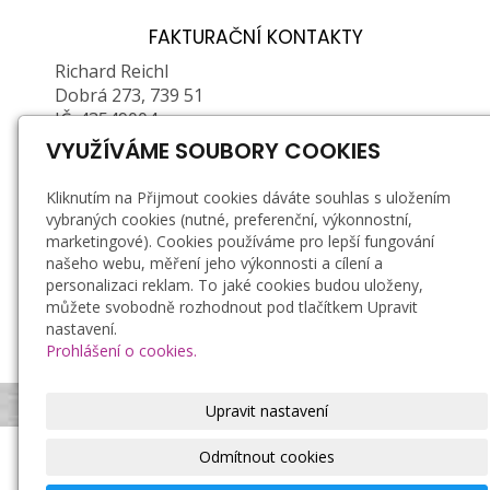
FAKTURAČNÍ KONTAKTY
Richard Reichl
Dobrá 273, 739 51
IČ: 43549004
DIČ: CZ6603261907 (plátce DPH)
VYUŽÍVÁME SOUBORY COOKIES
Zapsán u Obecního ŽÚ MÚ ve Frýdku-Místku, č.
Kliknutím na Přijmout cookies dáváte souhlas s uložením
j.: 01/2/21878P/36623/5, e. č.: 380202-71376-00
vybraných cookies (nutné, preferenční, výkonnostní,
marketingové). Cookies používáme pro lepší fungování
Doprava a platba
našeho webu, měření jeho výkonnosti a cílení a
personalizaci reklam. To jaké cookies budou uloženy,
Záruka a reklamace
můžete svobodně rozhodnout pod tlačítkem Upravit
Obchodní podmínky
nastavení.
Zásady zpracování osobních údajů
Prohlášení o cookies.
Bezpečnostní podmínky používání svíček
Upravit nastavení
Odmítnout cookies
Richard Reichl, ruční výroba svíček
© 2021
|
Tvorba
Compel s.r.o.
© 2021
Mapa webu