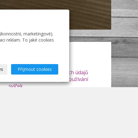
výkonnostní, marketingové).
aci reklam. To jaké cookies
Doprava a platba
Záruka a reklamace
Obchodní podmínky
es
Přijmout cookies
Zásady zpracování osobních údajů
Bezpečnostní podmínky používání
svíček
21
Mapa webu