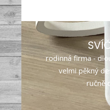
SVÍ
rodinná firma - dlou
velmi pěkný des
ručně 