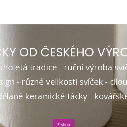
ČKY OD ČESKÉHO VÝR
holetá tradice - ruční výroba svíč
ign - různé velikosti svíček - dl
dělané keramické tácky - kovářské
E-shop