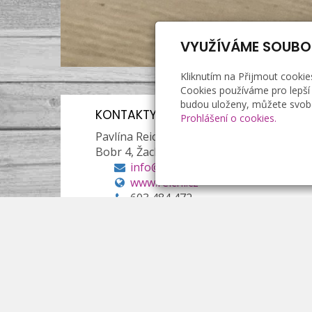
VYUŽÍVÁME SOUBO
Kliknutím na Přijmout cookie
Cookies používáme pro lepší 
budou uloženy, můžete svobo
KONTAKTY ESHOP
Prohlášení o cookies.
Pavlína Reichl
Bobr 4, Žacléř, 542 01
info@reichl.cz
www.reichl.cz
603 484 472
Richard Reichl