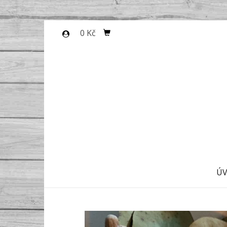
0 Kč
Ú
Předchozí