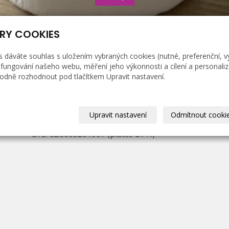
RY COOKIES
s dáváte souhlas s uložením vybraných cookies (nutné, preferenční, 
fungování našeho webu, měření jeho výkonnosti a cílení a personaliz
dně rozhodnout pod tlačítkem Upravit nastavení.
FAKTURAČNÍ KONTAKTY
Richard Reichl
Dobrá 273, 739 51
Upravit nastavení
Odmítnout cooki
IČ: 43549004
DIČ: CZ6603261907 (plátce DPH)
Zapsán u Obecního ŽÚ MÚ ve Frýdku-Místku,
č. j.: 01/2/21878P/36623/5, e. č.: 380202-71376-
00
, ruční výroba svíček
© 2021
|
Tvorba
Compel s.r.o.
© 20