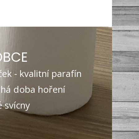
OBCE
ek - kvalitní parafín
ouhá doba hoření
 svícny