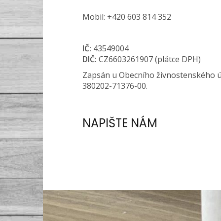
Mobil: +420 603 814 352
IČ:
43549004
DIČ:
CZ6603261907 (plátce DPH)
Zapsán u Obecního živnostenského úřa
380202-71376-00.
NAPIŠTE NÁM