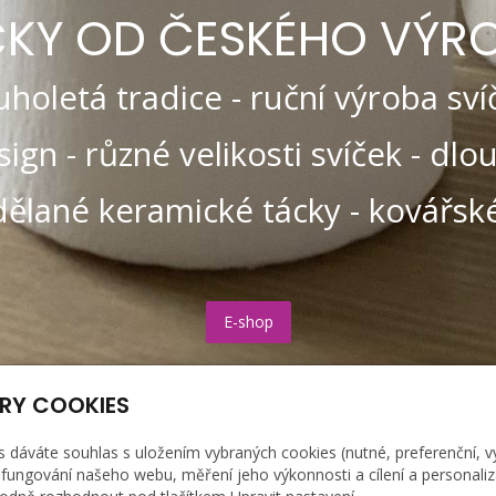
ČKY OD ČESKÉHO VÝR
holetá tradice - ruční výroba svíč
ign - různé velikosti svíček - dl
dělané keramické tácky - kovářské
E-shop
RY COOKIES
s dáváte souhlas s uložením vybraných cookies (nutné, preferenční, 
fungování našeho webu, měření jeho výkonnosti a cílení a personaliz