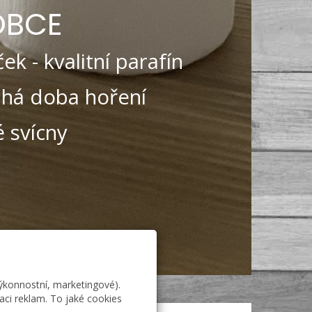
OBCE
ek - kvalitní parafín
ouhá doba hoření
 svícny
výkonnostní, marketingové).
aci reklam. To jaké cookies