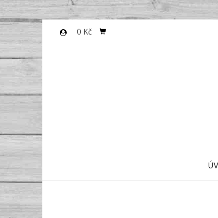
0 Kč
Ú